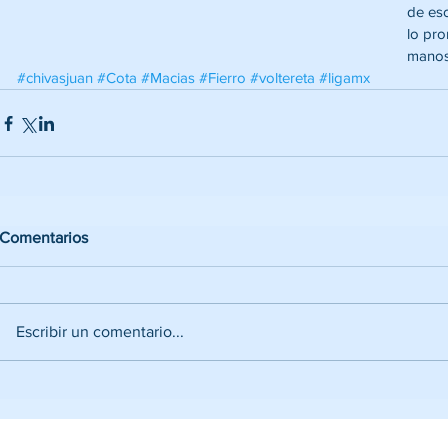
de es
lo pro
manos 
#chivasjuan
#Cota
#Macias
#Fierro
#voltereta
#ligamx
Comentarios
Escribir un comentario...