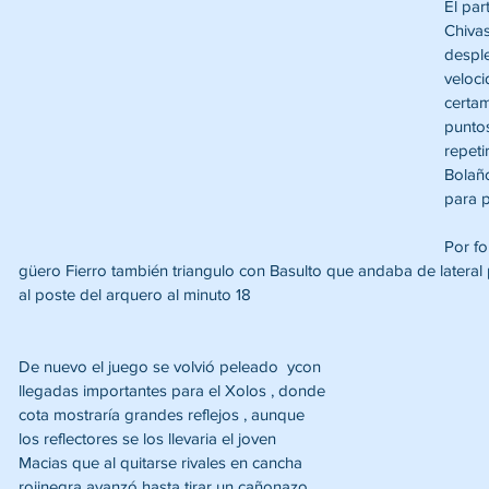
El par
Chivas
despl
veloci
certa
puntos
repetir
Bolaño
para p
Por fo
güero Fierro también triangulo con Basulto que andaba de lateral 
al poste del arquero al minuto 18 
De nuevo el juego se volvió peleado  ycon 
llegadas importantes para el Xolos , donde 
cota mostraría grandes reflejos , aunque 
los reflectores se los llevaria el joven 
Macias que al quitarse rivales en cancha 
rojinegra avanzó hasta tirar un cañonazo 