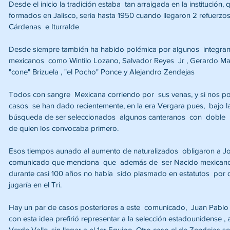
Desde el inicio la tradición estaba  tan arraigada en la institució
formados en Jalisco, seria hasta 1950 cuando llegaron 2 refuerzo
Cárdenas  e Iturralde 
Desde siempre también ha habido polémica por algunos  integrant
mexicanos  como Wintilo Lozano, Salvador Reyes  Jr , Gerardo Masca
"cone" Brizuela , "el Pocho" Ponce y Alejandro Zendejas 
Todos con sangre  Mexicana corriendo por  sus venas, y si nos pon
casos  se han dado recientemente, en la era Vergara pues,  bajo l
búsqueda de ser seleccionados  algunos canteranos  con  doble  n
de quien los convocaba primero.
Esos tiempos aunado al aumento de naturalizados  obligaron a Jo
comunicado que menciona  que  además de  ser Nacido mexicano, t
durante casi 100 años no había  sido plasmado en estatutos  por
jugaría en el Tri.
Hay un par de casos posteriores a este  comunicado,  Juan Pablo
con esta idea prefirió representar a la selección estadounidense , 
Verde Valle, sin llegar a el 1er Equipo. Otro caso el de Zendejas se 