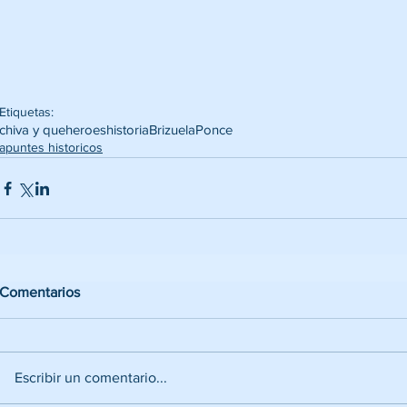
Etiquetas:
chiva y que
heroes
historia
Brizuela
Ponce
apuntes historicos
Comentarios
Escribir un comentario...