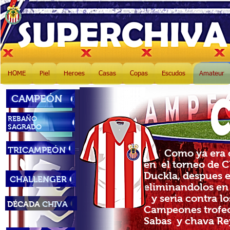
HOME
Piel
Heroes
Casas
Copas
Escudos
Amateur
CAMPEÓN
REBAÑO
SAGRADO
TRICAMPEÓN
Como ya era cos
en el torneo de C
Duckla, despues 
CHALLENGER
eliminandolos en
y seria contra lo
DÉCADA
CHIVA
Campeones trofeo 
Sabas y chava Re