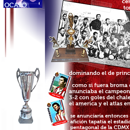
centroame
OCASO
torneo vs 
iniciar el tor
de Suec
buen mome
llenando 
Aunque el equ
durante el ca
esta
dominando el
de princ
como si fuera broma d
anunciaba el campeona
3-2 con goles del chal
el america y el atlas e
se anunciaría entonces 
afición tapatía el estad
pentagonal de la CDM