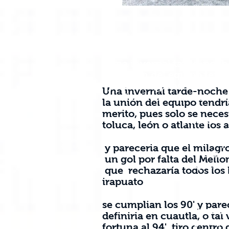
Una invernal tarde-noch
la unión del equipo tend
ya merito, pues solo s
Una invernal tarde-noche 
ni toluca, león o atlant
la unión del equipo tendr
merito, pues solo se nece
y pareceria qu
toluca, león o atlante los
antes, pero les a
del Mellone al po
y pareceria que el milagro
rechazaría tod
un gol por falta del Mell
esquema defensi
que rechazaría todos los 
irapuato
se cumplian lo
el campeonat
se cumplian los 90' y par
cuautla, o ta
definiria en cuautla, o tal
tapatio, pero
fortuna al 94', tiro centr