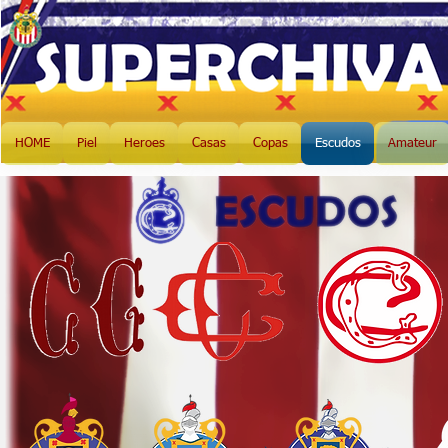
HOME
Piel
Heroes
Casas
Copas
Escudos
Amateur