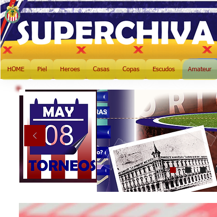
HOME
Piel
Heroes
Casas
Copas
Escudos
Amateur