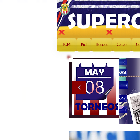
HOME
Piel
Heroes
Casas
C