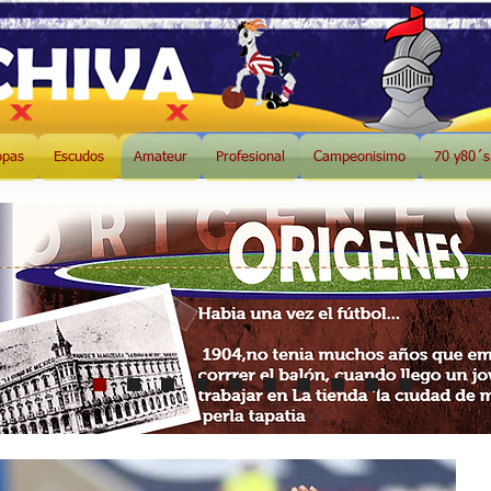
opas
Escudos
Amateur
Profesional
Campeonisimo
70 y80´s