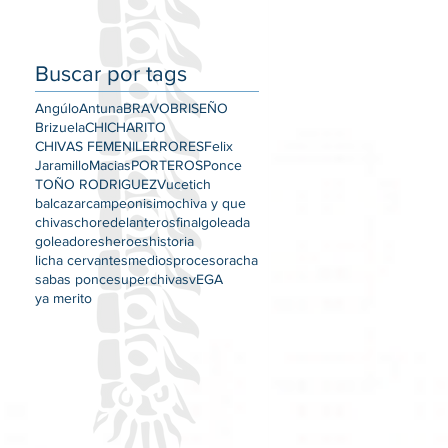
Buscar por tags
Angúlo
Antuna
BRAVO
BRISEÑO
Brizuela
CHICHARITO
CHIVAS FEMENIL
ERRORES
Felix
Jaramillo
Macias
PORTEROS
Ponce
TOÑO RODRIGUEZ
Vucetich
balcazar
campeonisimo
chiva y que
chivas
chore
delanteros
final
goleada
goleadores
heroes
historia
licha cervantes
medios
proceso
racha
sabas ponce
superchivas
vEGA
ya merito