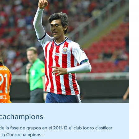
ncachampions
grupos en el 2011-12 el club logro clasificar
e la Concachampions...