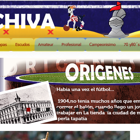
opas
Escudos
Amateur
Profesional
Campeonisimo
70 y80´s