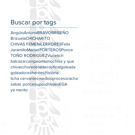
Buscar por tags
Angúlo
Antuna
BRAVO
BRISEÑO
Brizuela
CHICHARITO
CHIVAS FEMENIL
ERRORES
Felix
Jaramillo
Macias
PORTEROS
Ponce
TOÑO RODRIGUEZ
Vucetich
balcazar
campeonisimo
chiva y que
chivas
chore
delanteros
final
goleada
goleadores
heroes
historia
licha cervantes
medios
proceso
racha
sabas ponce
superchivas
vEGA
ya merito