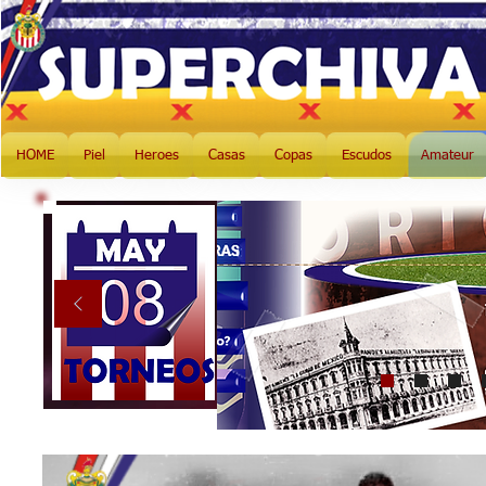
HOME
Piel
Heroes
Casas
Copas
Escudos
Amateur