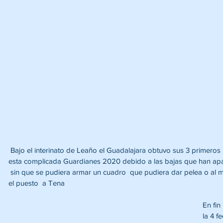
 ​Bajo el interinato de Leaño el Guadalajara obtuvo sus 3 primeros puntos ante los Bravos de Juarez, en 
esta complicada Guardianes 2020 debido a las bajas que han apar
 sin que se pudiera armar un cuadro  que pudiera dar pelea o al me
el puesto  a Tena
En fin
la 4 f