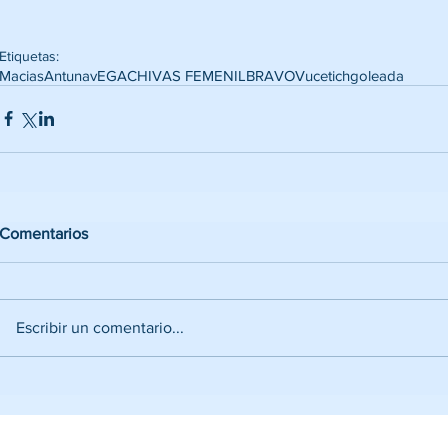
Etiquetas:
Macias
Antuna
vEGA
CHIVAS FEMENIL
BRAVO
Vucetich
goleada
Comentarios
Escribir un comentario...