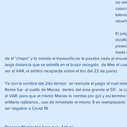
no deb
caluro
televi
rebañ
El jueg
dosifi
poseci
hasta 
de el "chapo" y lo manda al travesaño,no le pasaba nada al encue
larga distancia que se estrella en el brazo recogido  de Mier el c
ver el VAR, el arbitro recapacita sobre el tiro del 22 de juarez 
Ya con la sombra del 2do tiempo  se reanuda el juego el cual est
Romo fue  al cuello de Macias  dentro del área grande al 55' , la 
el VAR, para que el mismo Macias lo cambie por gol y así termine 
artillería rojiblanca , casi de inmediato el mismo 9 es reemplaza
ser negativo a Covid 19 
Pasaron 10 minutos para que  Antuna 