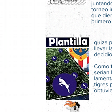
juntando
torneo i
que dier
primero
quiza p
llevar 
decidio
Como fu
serian 
lamenta
tigres 
obtuvi