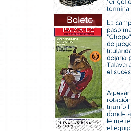
1er gol
terminar
Boleto
La camp
paso mal
"Chepo" 
de juego
titulari
dejaría 
Talaver
el suce
A pesar
rotación
triunfo 
donde a
le metie
el equip