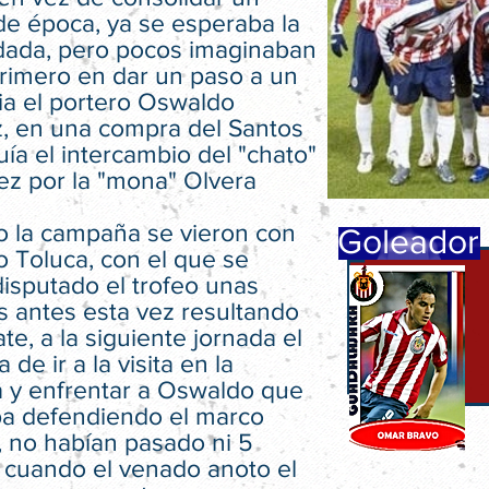
de época, ya se esperaba la
ada, pero pocos imaginaban
primero en dar un paso a un
ia el portero Oswaldo
, en una compra del Santos
uía el intercambio del "chato"
ez por la "mona" Olvera
do la campaña se vieron con
Goleador
 Toluca, con el que se
isputado el trofeo unas
 antes esta vez resultando
e, a la siguiente jornada el
 de ir a la visita en la
 y enfrentar a Oswaldo que
ba defendiendo el marco
, no habían pasado ni 5
 cuando el venado anoto el