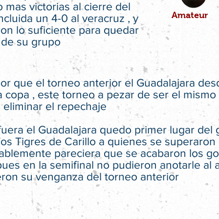
 mas victorias al cierre del
Amateur
ncluida un 4-0 al veracruz , y
on lo suficiente para quedar
 de su grupo
or que el torneo anterior el Guadalajara des
la copa , este torneo a pezar de ser el mismo 
 eliminar el repechaje
era el Guadalajara quedo primer lugar del gr
los Tigres de Carillo a quienes se superaron 
blemente pareciera que se acabaron los gole
pues en la semifinal no pudieron anotarle al
eron su venganza del torneo anterior