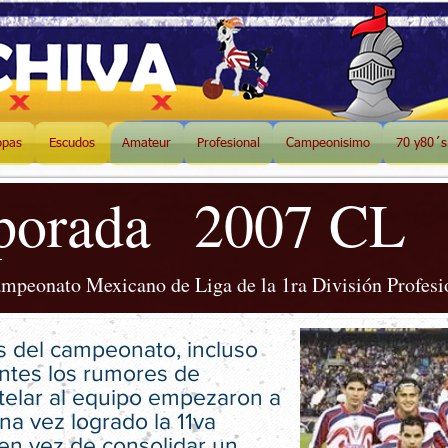
opas
Escudos
Amateur
Profesional
Campeonisimo
70 y80´s
porada
2007 CL
mpeonato Mexicano de Liga de la 1ra División Profesi
 del campeonato, incluso
ntes los rumores de
elar al equipo empezaron a
una vez logrado la 11va
 en vez de consolidar un