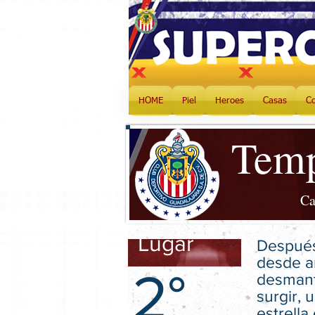
HOME
Piel
Heroes
Casas
C
Tem
Ca
Lugar
Después
desde a
2°
desmant
surgir, 
estrella