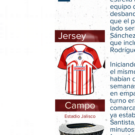
equipo 
desband
que el 
lado ser
Jersey
Sánchez
que incl
Rodrígu
Inician
el mismo
habían d
semanas
en empat
turno era
Campo
comarca
ya esta
Estadio Jalisco
Santista
minutos