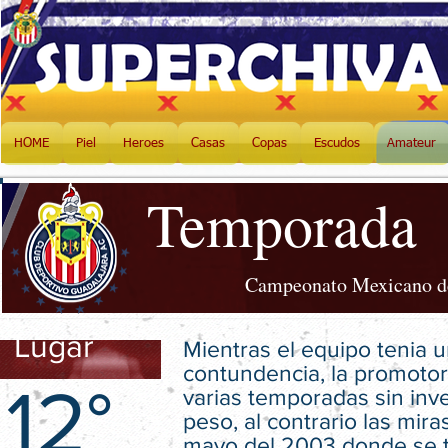
HOME
Piel
Heroes
Casas
Copas
Escudos
Amateur
Temporada
Campeonato Mexicano de 
Lugar
Mientras el equipo tenia u
contundencia, la promotor
12°
varias temporadas sin inve
peso, al contrario las mira
mayo del 2003 donde se 