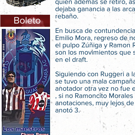
quien además se retiró, a
dejaba ganancia a las arca
rebaño.
Boleto
En busca de contundencia 
Emilio Mora, regreso de n
el pulpo Zúñiga y Ramon 
son los movimientos que 
en el draft.
Siguiendo con Ruggeri a l
se tuvo una mala campaña
anotador otra vez no fue e
, si no Ramoncito Morales
anotaciones, muy lejos d
anotó 3.