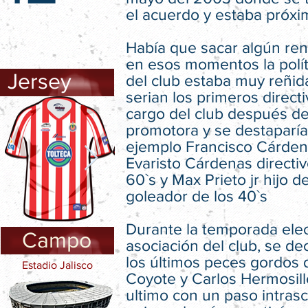
el acuerdo y estaba próxi
Había que sacar algún ren
en esos momentos la polít
Jersey
del club estaba muy reñid
serian los primeros directi
cargo del club después de
promotora y se destaparía
ejemplo Francisco Cárden
Evaristo Cárdenas directiv
60`s y Max Prieto jr hijo d
goleador de los 40`s
Durante la temporada elec
Campo
asociación del club, se dec
los últimos peces gordos 
Estadio Jalisco
Coyote y Carlos Hermosill
ultimo con un paso intra