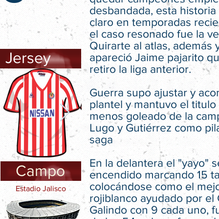
desbandada, esta historia
claro en temporadas recie
el caso resonado fue la v
Quirarte al atlas, además 
Jersey
apareció Jaime pajarito q
retiro la liga anterior.
Guerra supo ajustar y aco
plantel y mantuvo el titulo
menos goleado de la cam
Lugo y Gutiérrez como pil
saga
En la delantera el "yayo" 
Campo
encendido marcando 15 t
colocándose como el mej
Estadio Jalisco
rojiblanco ayudado por el
Galindo con 9 cada uno, f