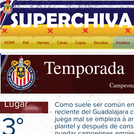
HOME
Piel
Heroes
Casas
Copas
Escudos
Amateur
Temporada
Campeona
Lugar
Como suele ser común en l
reciente del Guadalajara 
3°
juega mal se empieza a a
plantel y después de cons
quedar campeones empiez