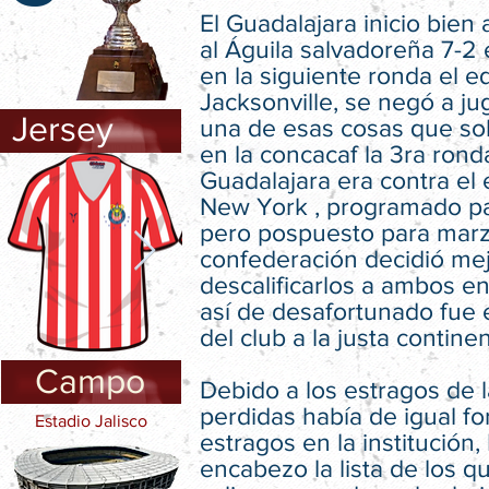
El Guadalajara inicio bien 
al Águila salvadoreña 7-2 e
en la siguiente ronda el e
Jacksonville, se negó a ju
Jersey
una de esas cosas que so
en la concacaf la 3ra rond
Guadalajara era contra el
New York , programado p
pero pospuesto para marz
confederación decidió me
descalificarlos a ambos en
así de desafortunado fue 
del club a la justa continen
Campo
Debido a los estragos de l
perdidas había de igual f
Estadio Jalisco
estragos en la institución,
encabezo la lista de los q