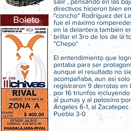
salir , pensando en las baj
directivos hicieron bien en
"concho" Rodríguez del L
Boleto
fue el máximo romperedes
en la delantera también e
brillar el 3ro de los de la to
"Chepo"
El entendimiento que logr
pintaba para ser protagon
aunque el resultado no s
acompañaba, aun así solo
registraron 9 derrotas en
por 16 triunfos incluyend
al pumas y al potosino por 
Ángeles 6-1, al Zacatepec 4
Puebla 3-0