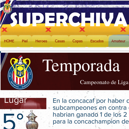
HOME
Piel
Heroes
Casas
Copas
Escudos
Amateur
Temporada
Campeonato de Liga 
Lugar
En la concacaf por haber
subcampeones en contra 
5°
habrian ganado 1 de los 2
para la concachampion del