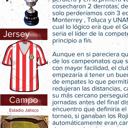
cosecharon 2 derrotas, d
solo perderíamos con 3 e
Monterrey , Toluca y UNA
cual lo lógico era que el 
Jersey
seria el líder de la compe
principio a fin.
Aunque en si pareciera q
de los campeonatos que s
con mayor facilidad, el clu
empezaría a tener un bu
de empates lo que permit
redujeran las distancias, ca
su más cercano perseguid
Campo
jornadas antes del final di
encuentro que definiría el
Estadio Jalisco
torneo, si ganaban los Roj
automáticamente eran ca