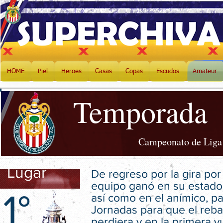
HOME
Piel
Heroes
Casas
Copas
Escudos
Amateur
Temporada
Campeonato de Liga 
Lugar
De regreso por la gira por
equipo ganó en su estado
1°
así como en el anímico, pa
Jornadas para que el reb
perdiera y en la primera v