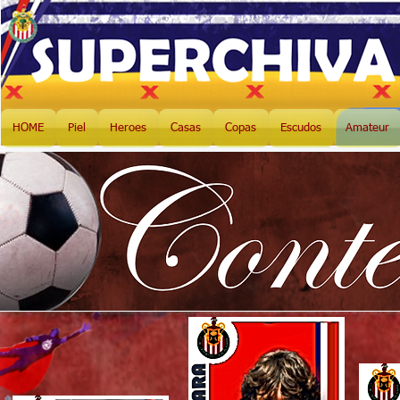
HOME
Piel
Heroes
Casas
Copas
Escudos
Amateur