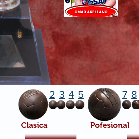
2
3
4
5
7
8
Clasica
Pofesional